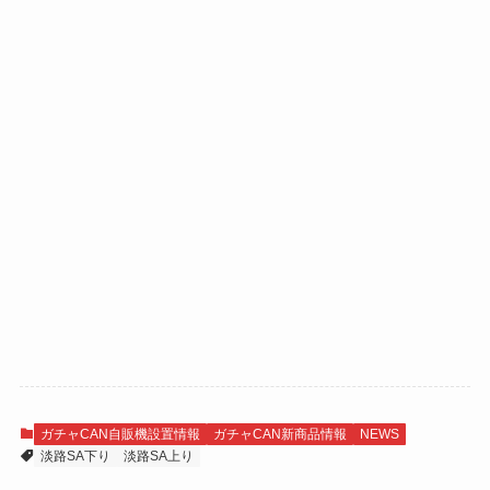
ガチャCAN自販機設置情報
ガチャCAN新商品情報
NEWS
淡路SA下り
淡路SA上り