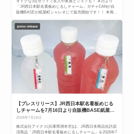
オトクな3点セットで友人や家族とシェアも！ 本日より
「JR西日本駅名看板めじるしチャーム」ガチャCANが自
販機BASEが紙屋町シャレオにて販売開始です！！ 本商...
press release
【プレスリリース】JR西日本駅名看板めじる
しチャームを7月16日より自販機BASE紙屋町
シャレオ店で先行発売
2026年7月16日
株式会社アイナス(兵庫県洲本市)は、JR西日本商品化許諾
済商品「JR西日本駅名看板めじるしチャーム」を2026年7