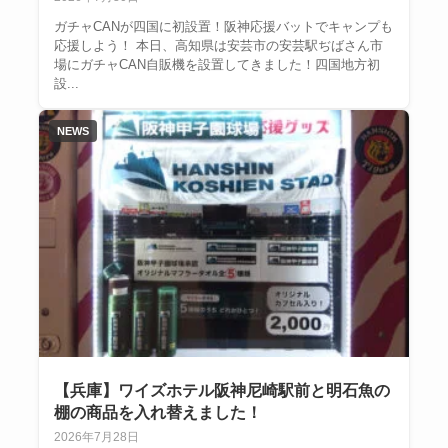
ガチャCANが四国に初設置！阪神応援バットでキャンプも
応援しよう！ 本日、高知県は安芸市の安芸駅ぢばさん市
場にガチャCAN自販機を設置してきました！四国地方初
設...
NEWS
【兵庫】ワイズホテル阪神尼崎駅前と明石魚の
棚の商品を入れ替えました！
2026年7月28日