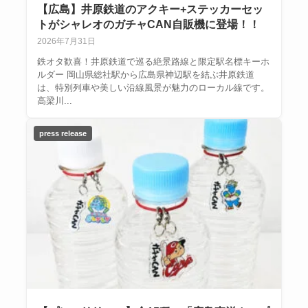
【広島】井原鉄道のアクキー+ステッカーセッ
トがシャレオのガチャCAN自販機に登場！！
2026年7月31日
鉄オタ歓喜！井原鉄道で巡る絶景路線と限定駅名標キーホ
ルダー 岡山県総社駅から広島県神辺駅を結ぶ井原鉄道
は、特別列車や美しい沿線風景が魅力のローカル線です。
高梁川...
press release