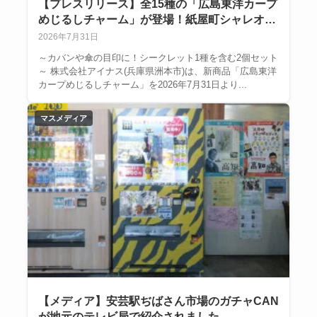
【プレスリリース】全15種の「広島東洋カープ
めじるしチャーム」が登場！紙屋町シャレオ限
定で7月31日より販売を開始
2026年7月31日
～カバンや傘の目印に！シークレット1種を含む2個セット
～ 株式会社アイナス(兵庫県洲本市)は、新商品「広島東洋
カープめじるしチャーム」を2026年7月31日より...
マスメディア
【メディア】安芸駅ぢばさん市場のガチャCAN
が地元のテレビ局で紹介されました。