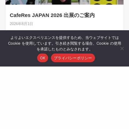
CafeRes JAPAN 2026 出展のご案内
2026年8月1日
「CafeRes JAPAN 2026」出展のお知らせ 株式会社アイナス
よりよいエクスペリエンスを提供するため、当ウェブサイトでは
は、2026年8月4日（火）〜6日（木）に東京ビッグサイト
Cookie を使用しています。引き続き閲覧する場合、Cookie の使用
南展示棟にて開催される「Ca...
を承諾したものとみなされます。
OK
プライバシーポリシー
ガチャCAN新商品情報
メニュー
トップページ
設置相談
トップへ