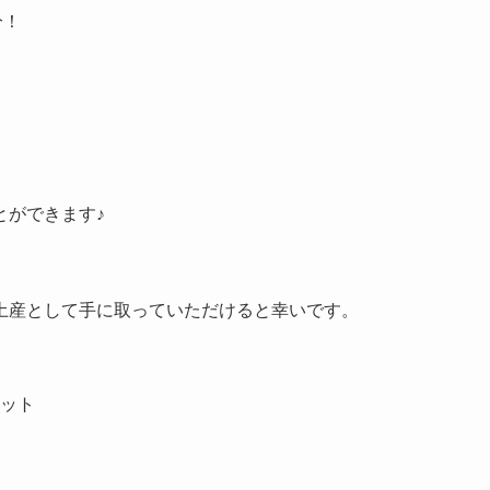
分！
とができます♪
土産として手に取っていただけると幸いです。
ット
。