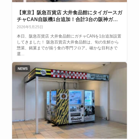
【東京】阪急百貨店 大井食品館にタイガースガ
チャCAN自販機1台追加！合計3台の阪神ガチ
ャCANで展開！
2026年5月25日
本日、阪急百貨店 大井食品館にガチャCANを1台追加設置
してきました！ 阪急百貨店大井食品館は、旬の生鮮から
惣菜、銘菓までが揃う食の専門フロア。確かな目利きで
選...
NEWS